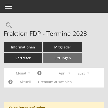
Toggle navigation
Rechercheauswahl
Fraktion FDP - Termine 2023
Informationen
Mitglieder
Vertreter
Sitzungen
Monat
April
2023
Aktuell
Gremium auswählen
Keine Daten gefunden.