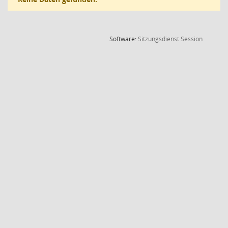
(Wird in
Software:
Sitzungsdienst
Session