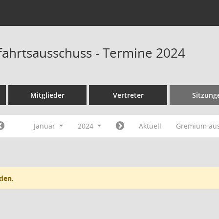
ahrtsausschuss - Termine 2024
Mitglieder
Vertreter
Sitzung
Januar
2024
Aktuell
Gremium au
den.