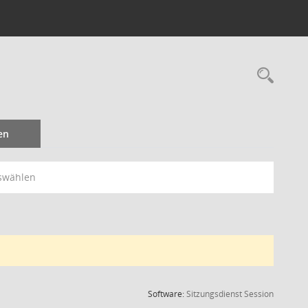
Rec
en
swählen
(Wird in
Software:
Sitzungsdienst
Session