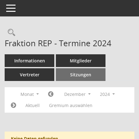
Toggle navigation
Rechercheauswahl
Fraktion REP - Termine 2024
Informationen
Mitglieder
Vertreter
Sitzungen
Monat
Dezember
2024
Aktuell
Gremium auswählen
Keine Daten gefunden.