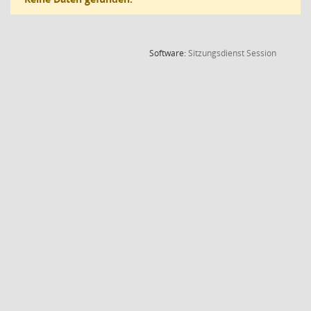
(Wird in
Software:
Sitzungsdienst
Session