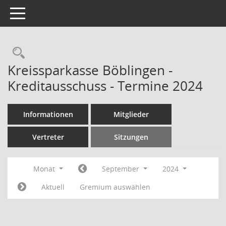
Toggle navigation
Rechercheauswahl
Kreissparkasse Böblingen -
Kreditausschuss - Termine 2024
Informationen
Mitglieder
Vertreter
Sitzungen
Monat
September
2024
Aktuell
Gremium auswählen