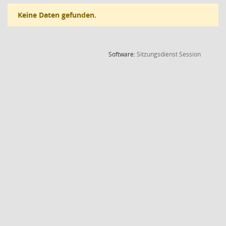
Keine Daten gefunden.
(Wird in
Software:
Sitzungsdienst
Session