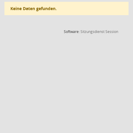
Keine Daten gefunden.
(Wird in
Software:
Sitzungsdienst
Session