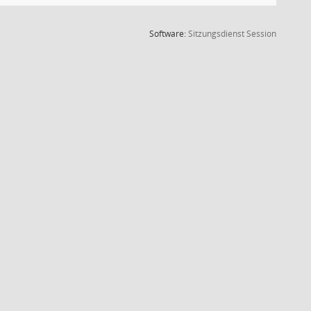
(Wird in
Software:
Sitzungsdienst
Session