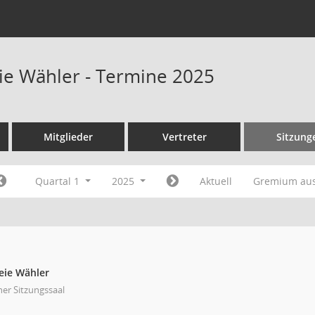
eie Wähler - Termine 2025
Mitglieder
Vertreter
Sitzung
Quartal 1
2025
Aktuell
Gremium au
eie Wähler
ner Sitzungssaal