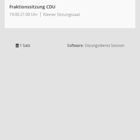
Fraktionssitzung CDU
19:00-21:00 Uhr
Kleiner Sitzungssaal
(Wird in
1 Satz
Software:
Sitzungsdienst
Session