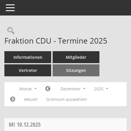
Toggle navigation
Rechercheauswahl
Fraktion CDU - Termine 2025
Informationen
Mitglieder
Vertreter
Sitzungen
Monat
Dezember
2025
Aktuell
Gremium auswählen
MI
10.12.2025