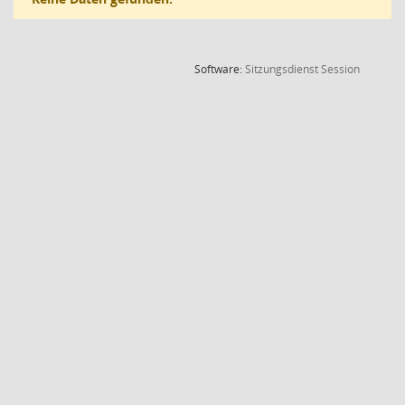
(Wird in
Software:
Sitzungsdienst
Session