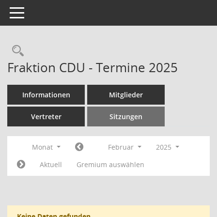
Toggle navigation
Rechercheauswahl
Fraktion CDU - Termine 2025
Informationen
Mitglieder
Vertreter
Sitzungen
Monat
Februar
2025
Aktuell
Gremium auswählen
Keine Daten gefunden.