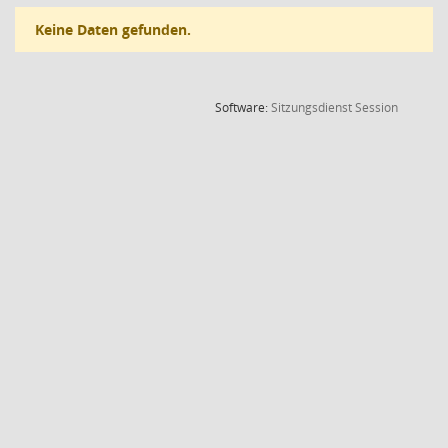
Keine Daten gefunden.
(Wird in
Software:
Sitzungsdienst
Session