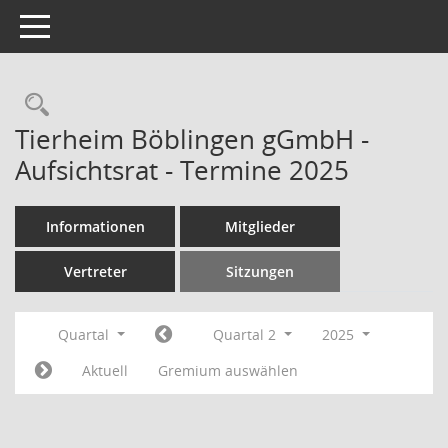
Toggle navigation
Rechercheauswahl
Tierheim Böblingen gGmbH -
Aufsichtsrat - Termine 2025
Informationen
Mitglieder
Vertreter
Sitzungen
Quartal
Quartal 2
2025
Aktuell
Gremium auswählen