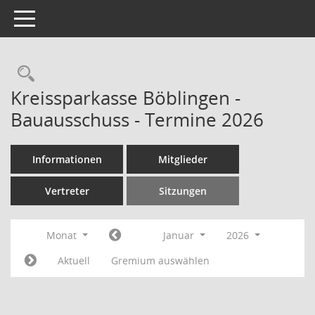
Toggle navigation
Rechercheauswahl
Kreissparkasse Böblingen -
Bauausschuss - Termine 2026
Informationen
Mitglieder
Vertreter
Sitzungen
Monat
Januar
2026
Aktuell
Gremium auswählen