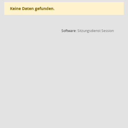
Keine Daten gefunden.
(Wird in
Software:
Sitzungsdienst
Session