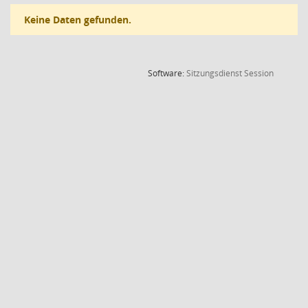
Keine Daten gefunden.
(Wird in
Software:
Sitzungsdienst
Session