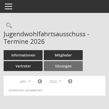
Toggle navigation
Rechercheauswahl
Jugendwohlfahrtsausschuss -
Termine 2026
Informationen
Mitglieder
Vertreter
Sitzungen
Jahr
2026
Gremium auswählen