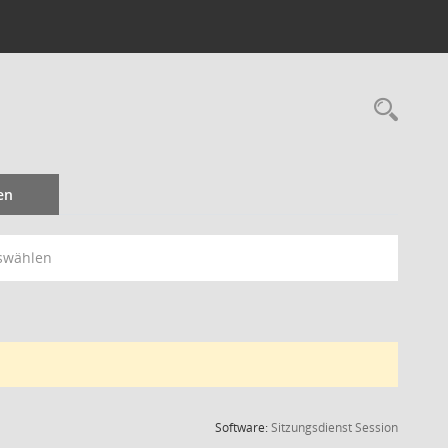
Rec
en
swählen
(Wird in
Software:
Sitzungsdienst
Session