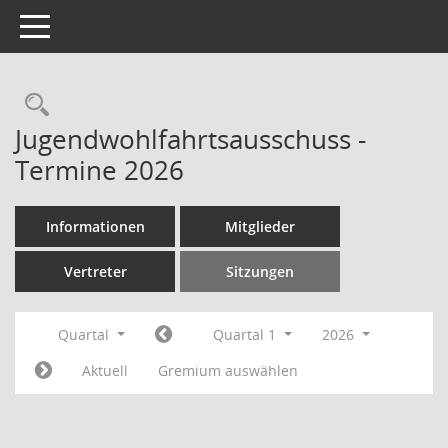
Toggle navigation
Rechercheauswahl
Jugendwohlfahrtsausschuss -
Termine 2026
Informationen
Mitglieder
Vertreter
Sitzungen
Quartal
Quartal 1
2026
Aktuell
Gremium auswählen