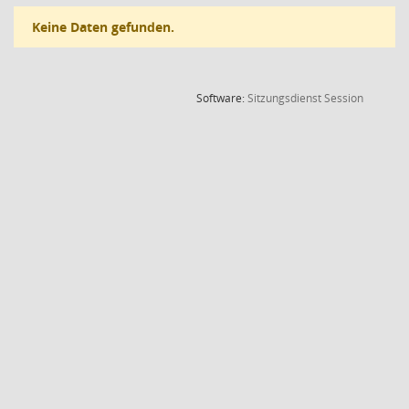
Keine Daten gefunden.
(Wird in
Software:
Sitzungsdienst
Session