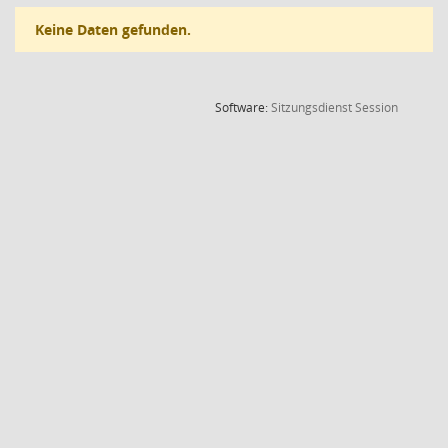
Keine Daten gefunden.
(Wird in
Software:
Sitzungsdienst
Session