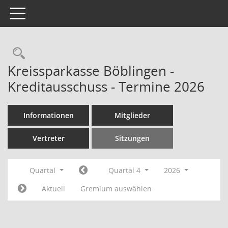
Toggle navigation
Rechercheauswahl
Kreissparkasse Böblingen -
Kreditausschuss - Termine 2026
Informationen
Mitglieder
Vertreter
Sitzungen
Quartal
Quartal 4
2026
Aktuell
Gremium auswählen