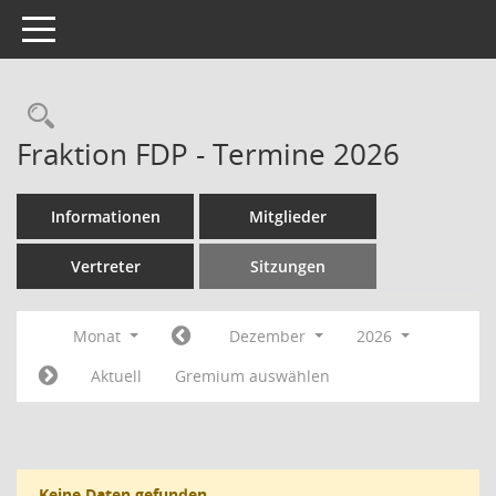
Toggle navigation
Rechercheauswahl
Fraktion FDP - Termine 2026
Informationen
Mitglieder
Vertreter
Sitzungen
Monat
Dezember
2026
Aktuell
Gremium auswählen
Keine Daten gefunden.