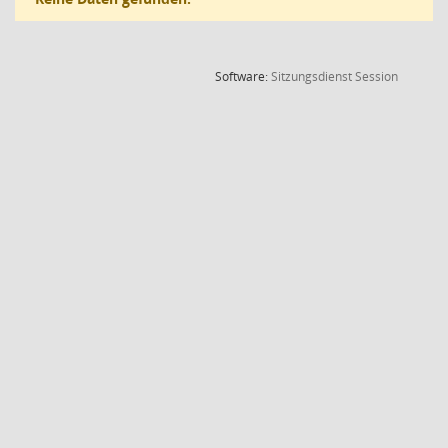
(Wird in
Software:
Sitzungsdienst
Session