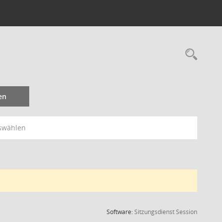
Rec
en
swählen
(Wird in
Software:
Sitzungsdienst
Session