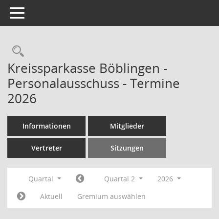
Toggle navigation
Rechercheauswahl
Kreissparkasse Böblingen -
Personalausschuss - Termine
2026
Informationen
Mitglieder
Vertreter
Sitzungen
Quartal
Quartal 2
2026
Aktuell
Gremium auswählen