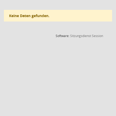
Keine Daten gefunden.
(Wird in
Software:
Sitzungsdienst
Session