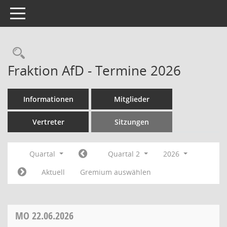
Toggle navigation
Rechercheauswahl
Fraktion AfD - Termine 2026
Informationen
Mitglieder
Vertreter
Sitzungen
Quartal
Quartal 2
2026
Aktuell
Gremium auswählen
MO
22.06.2026