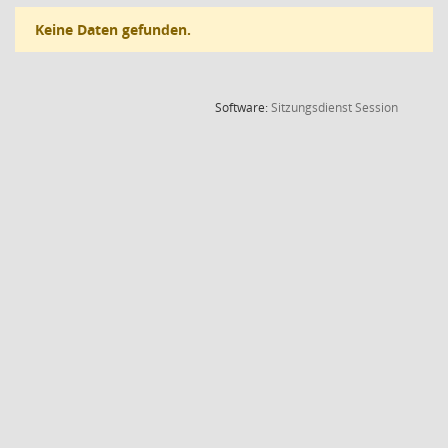
Keine Daten gefunden.
(Wird in
Software:
Sitzungsdienst
Session