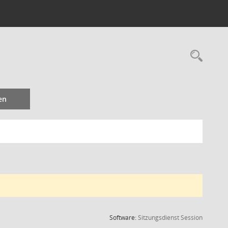
Rec
en
(Wird in
Software:
Sitzungsdienst
Session