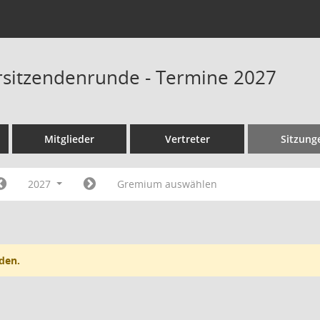
rsitzendenrunde - Termine 2027
Mitglieder
Vertreter
Sitzung
2027
Gremium auswählen
den.