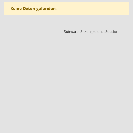
Keine Daten gefunden.
(Wird in
Software:
Sitzungsdienst
Session