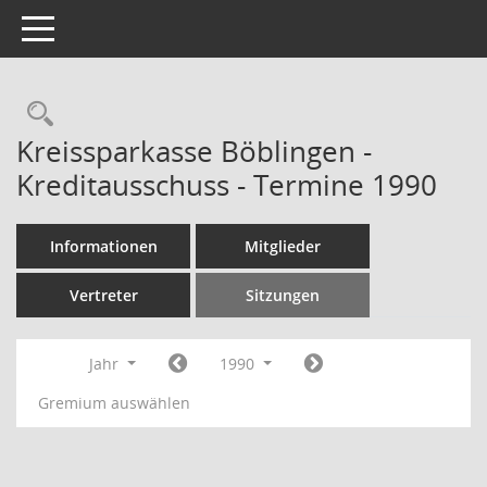
Toggle navigation
Rechercheauswahl
Kreissparkasse Böblingen -
Kreditausschuss - Termine 1990
Informationen
Mitglieder
Vertreter
Sitzungen
Jahr
1990
Gremium auswählen