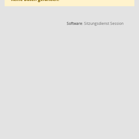
(Wird in
Software:
Sitzungsdienst
Session