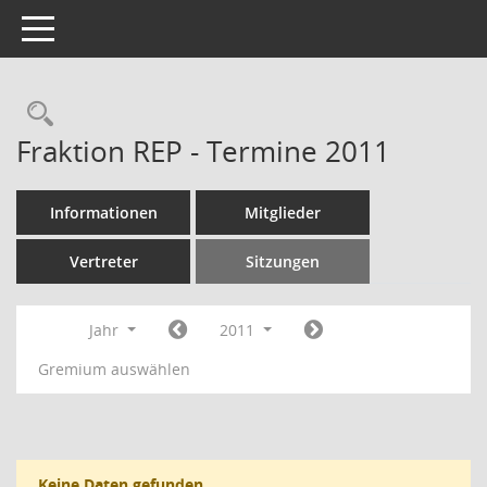
Toggle navigation
Rechercheauswahl
Fraktion REP - Termine 2011
Informationen
Mitglieder
Vertreter
Sitzungen
Jahr
2011
Gremium auswählen
Keine Daten gefunden.