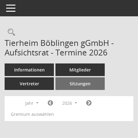
Toggle navigation
Rechercheauswahl
Tierheim Böblingen gGmbH -
Aufsichtsrat - Termine 2026
Informationen
Mitglieder
Vertreter
Sitzungen
Jahr
2026
Gremium auswählen