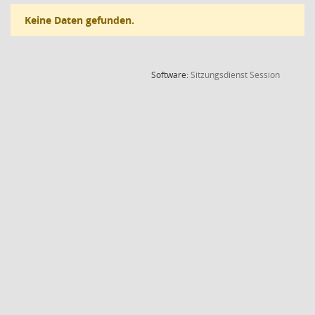
Keine Daten gefunden.
(Wird in
Software:
Sitzungsdienst
Session