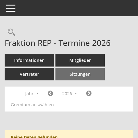
Toggle navigation
Rechercheauswahl
Fraktion REP - Termine 2026
Informationen
Mitglieder
Vertreter
Sitzungen
Jahr
2026
Gremium auswählen
Keine Daten gefunden.