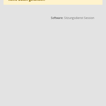
(Wird in
Software:
Sitzungsdienst
Session