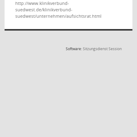
http://www.klinikverbund-
suedwest.de/klinikverbund-
suedwest/unternehmen/aufsichtsrat.html
(Wird in
Software:
Sitzungsdienst
Session