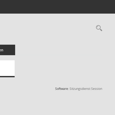
Rec
en
(Wird in
Software:
Sitzungsdienst
Session