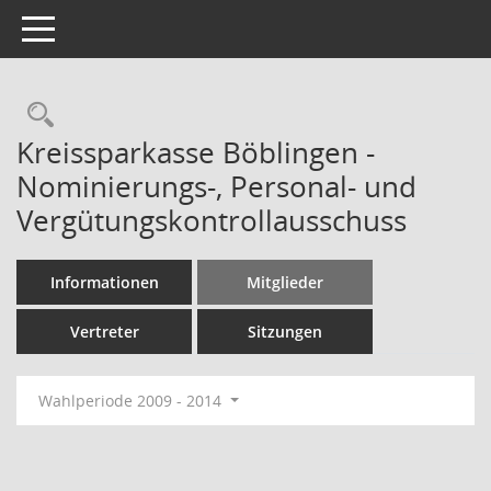
Toggle navigation
Rechercheauswahl
Kreissparkasse Böblingen -
Nominierungs-, Personal- und
Vergütungskontrollausschuss
Informationen
Mitglieder
Vertreter
Sitzungen
Wahlperiode 2009 - 2014