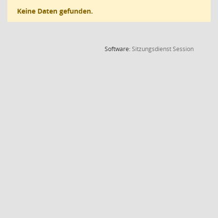
Keine Daten gefunden.
(Wird in
Software:
Sitzungsdienst
Session