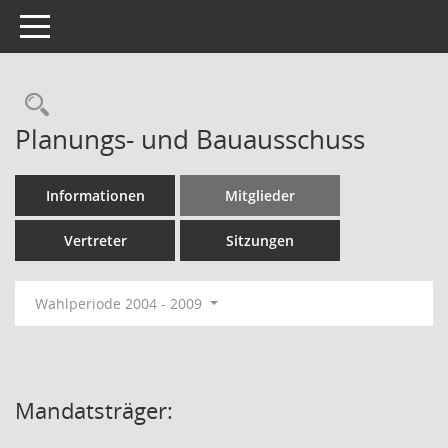
Toggle navigation
Rechercheauswahl
Planungs- und Bauausschuss
Informationen
Mitglieder
Vertreter
Sitzungen
Wahlperiode 2004 - 2009
Mandatsträger: