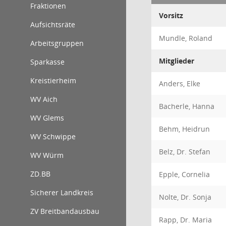
Fraktionen
Vorsitz
Aufsichtsräte
Mundle, Roland
Arbeitsgruppen
Mitglieder
Sparkasse
Kreistierheim
Anders, Elke
WV Aich
Bacherle, Hanna
WV Glems
Behm, Heidrun
WV Schwippe
Belz, Dr. Stefan
WV Würm
ZD.BB
Epple, Cornelia
Sicherer Landkreis
Nolte, Dr. Sonja
ZV Breitbandausbau
Rapp, Dr. Maria