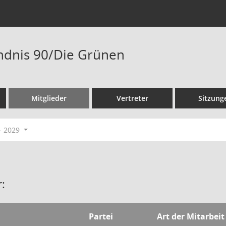
ndnis 90/Die Grünen
Mitglieder
Vertreter
Sitzung
- 2029
:
Partei
Art der Mitarbeit