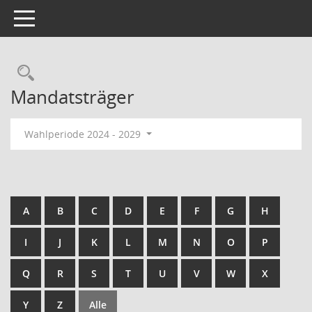
Toggle navigation
Rechercheauswahl
Mandatsträger
Wahlperiode 2024 - 2029
A
B
C
D
E
F
G
H
I
J
K
L
M
N
O
P
Q
R
S
T
U
V
W
X
Y
Z
Alle