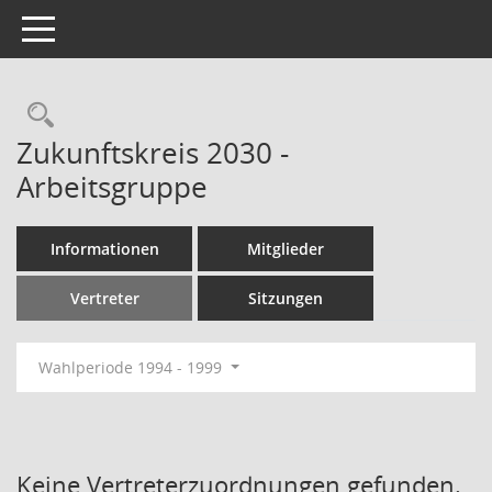
Toggle navigation
Rechercheauswahl
Zukunftskreis 2030 -
Arbeitsgruppe
Informationen
Mitglieder
Vertreter
Sitzungen
Wahlperiode 1994 - 1999
Keine Vertreterzuordnungen gefunden.