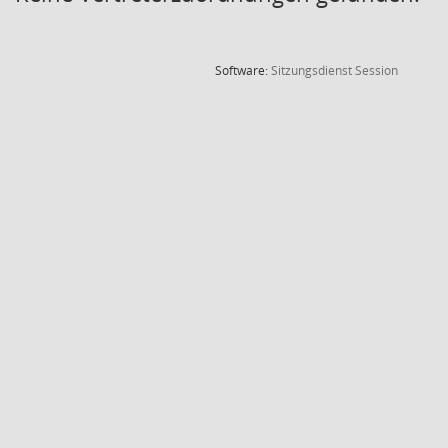
(Wird in
Software:
Sitzungsdienst
Session