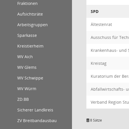
Fraktionen
SPD
Aufsichtsräte
Ältestenrat
Arbeitsgruppen
Sparkasse
Ausschuss für Tec
Kreistierheim
Krankenhaus- und 
WV Aich
Kreistag
WV Glems
Kuratorium der Ber
WV Schwippe
WV Würm
Abfallwirtschafts-
ZD.BB
Verband Region Stu
Sicherer Landkreis
ZV Breitbandausbau
8 Sätze