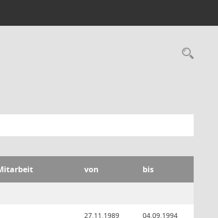
Rec
Mitarbeit
von
bis
27.11.1989
04.09.1994