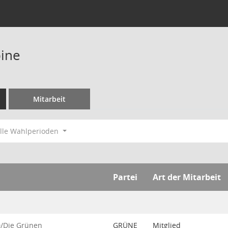
ine
Mitarbeit
lle Wahlperioden
Partei
Art der Mitarbeit
0/Die Grünen
GRÜNE
Mitglied