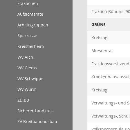
Fraktionen
Fraktion Bündnis 9
Aufsichtsräte
GRÜNE
Arbeitsgruppen
Sparkasse
Kreistag
Kreistierheim
Ältestenrat
WV Aich
Fraktionsvorsitzend
WV Glems
Krankenhausaussc
WV Schwippe
WV Würm
Kreistag
ZD.BB
Verwaltungs- und 
Sicherer Landkreis
Verwaltungs-, Schu
ZV Breitbandausbau
Volkshochschule Böb