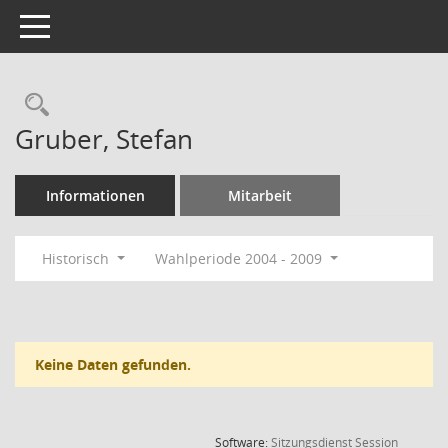
Toggle navigation
Rechercheauswahl
Gruber, Stefan
Informationen
Mitarbeit
Historisch
Wahlperiode 2004 - 2009
Keine Daten gefunden.
(Wird in
Software:
Sitzungsdienst
Session