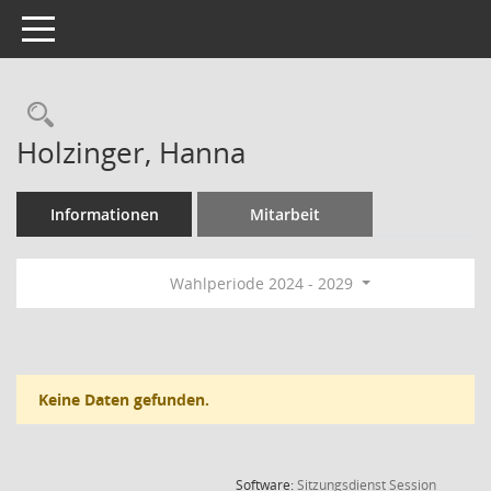
Toggle navigation
Rechercheauswahl
Holzinger, Hanna
Informationen
Mitarbeit
Wahlperiode 2024 - 2029
Keine Daten gefunden.
(Wird in
Software:
Sitzungsdienst
Session