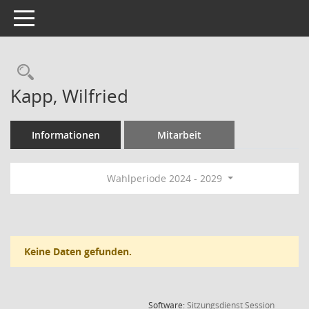
Toggle navigation
Rechercheauswahl
Kapp, Wilfried
Informationen
Mitarbeit
Wahlperiode 2024 - 2029
Keine Daten gefunden.
(Wird in
Software:
Sitzungsdienst
Session