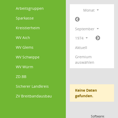
Arbeitsgruppen
Monat
Sparkasse
Kreistierheim
September
WV Aich
1974
WV Glems
Aktuell
Gremium
WV Schwippe
auswählen
WV Würm
ZD.BB
Sicherer Landkreis
Keine Daten
gefunden.
ZV Breitbandausbau
Software: