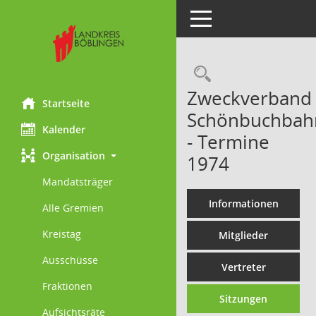
Toggle navigation
Rechercheau
Zweckverband
Startseite
Schönbuchbah
Kalender
- Termine
Organisation
1974
Mandatsträger
Informationen
Alle Gremien
Kreistag
Mitglieder
Ausschüsse
Vertreter
Fraktionen
Sitzungen
Aufsichtsräte