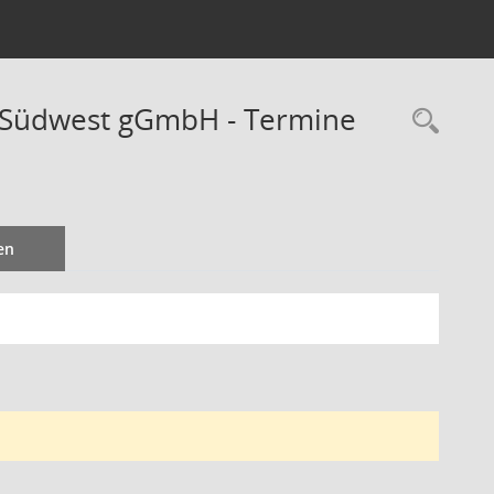
d Südwest gGmbH - Termine
Rec
en