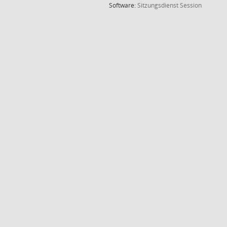
(Wird in
Software:
Sitzungsdienst
Session