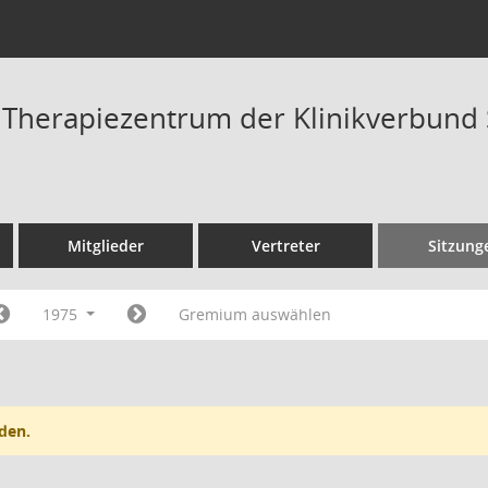
t Therapiezentrum der Klinikverbun
Mitglieder
Vertreter
Sitzung
1975
Gremium auswählen
den.