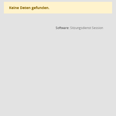
Keine Daten gefunden.
(Wird in
Software:
Sitzungsdienst
Session