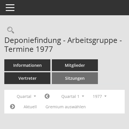
Toggle navigation
Rechercheauswahl
Deponiefindung - Arbeitsgruppe -
Termine 1977
Informationen
Mitglieder
Vertreter
Sitzungen
Quartal
Quartal 1
1977
Aktuell
Gremium auswählen