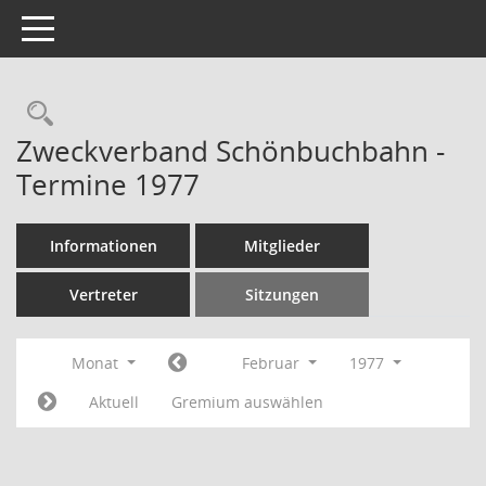
Toggle navigation
Rechercheauswahl
Zweckverband Schönbuchbahn -
Termine 1977
Informationen
Mitglieder
Vertreter
Sitzungen
Monat
Februar
1977
Aktuell
Gremium auswählen