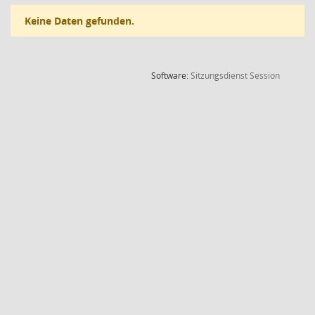
Keine Daten gefunden.
(Wird in
Software:
Sitzungsdienst
Session