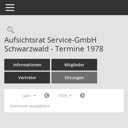
Toggle navigation
Rechercheauswahl
Aufsichtsrat Service-GmbH
Schwarzwald - Termine 1978
Informationen
Mitglieder
Vertreter
Sitzungen
Jahr
1978
Gremium auswählen