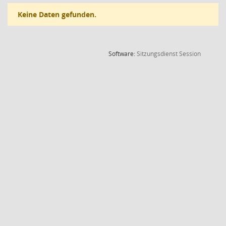
Keine Daten gefunden.
(Wird in
Software:
Sitzungsdienst
Session