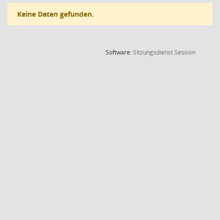
Keine Daten gefunden.
(Wird in
Software:
Sitzungsdienst
Session