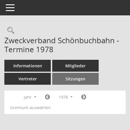
Toggle navigation
Rechercheauswahl
Zweckverband Schönbuchbahn -
Termine 1978
Informationen
Mitglieder
Vertreter
Sitzungen
Jahr
1978
Gremium auswählen