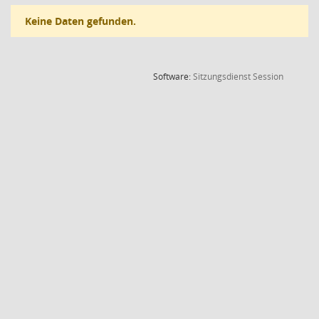
Keine Daten gefunden.
(Wird in
Software:
Sitzungsdienst
Session