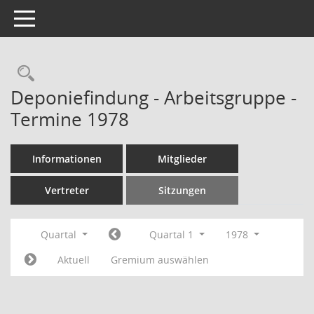
Toggle navigation
Rechercheauswahl
Deponiefindung - Arbeitsgruppe -
Termine 1978
Informationen
Mitglieder
Vertreter
Sitzungen
Quartal
Quartal 1
1978
Aktuell
Gremium auswählen