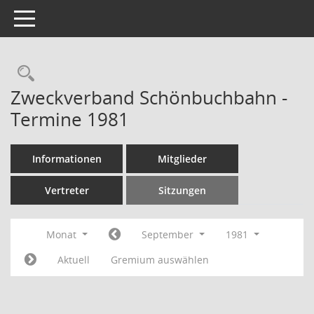
Toggle navigation
Rechercheauswahl
Zweckverband Schönbuchbahn -
Termine 1981
Informationen
Mitglieder
Vertreter
Sitzungen
Monat
September
1981
Aktuell
Gremium auswählen