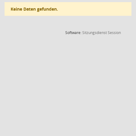
Keine Daten gefunden.
(Wird in
Software:
Sitzungsdienst
Session