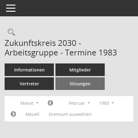
Toggle navigation
Rechercheauswahl
Zukunftskreis 2030 -
Arbeitsgruppe - Termine 1983
Informationen
Mitglieder
Vertreter
Sitzungen
Monat
Februar
1983
Aktuell
Gremium auswählen