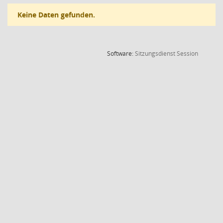
Keine Daten gefunden.
(Wird in
Software:
Sitzungsdienst
Session