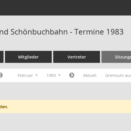
nd Schönbuchbahn - Termine 1983
Mitglieder
Vertreter
Sitzung
Februar
1983
Aktuell
Gremium au
den.