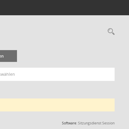
Rec
en
swählen
(Wird in
Software:
Sitzungsdienst
Session