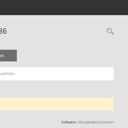
86
Rec
en
swählen
(Wird in
Software:
Sitzungsdienst
Session