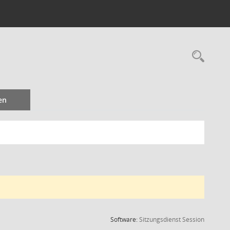
Rec
en
(Wird in
Software:
Sitzungsdienst
Session