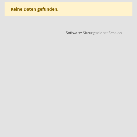
Keine Daten gefunden.
(Wird in
Software:
Sitzungsdienst
Session