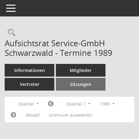
Toggle navigation
Rechercheauswahl
Aufsichtsrat Service-GmbH
Schwarzwald - Termine 1989
Informationen
Mitglieder
Vertreter
Sitzungen
Quartal
Quartal 1
1989
Aktuell
Gremium auswählen