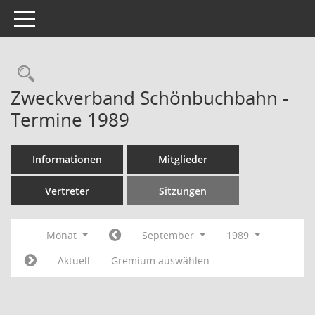
Toggle navigation
Rechercheauswahl
Zweckverband Schönbuchbahn -
Termine 1989
Informationen
Mitglieder
Vertreter
Sitzungen
Monat
September
1989
Aktuell
Gremium auswählen