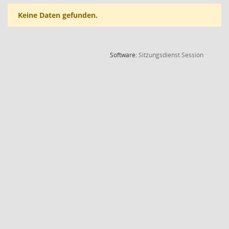
Keine Daten gefunden.
(Wird in
Software:
Sitzungsdienst
Session